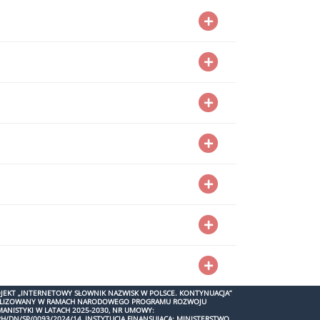
JEKT „INTERNETOWY SŁOWNIK NAZWISK W POLSCE. KONTYNUACJA”
ALIZOWANY W RAMACH NARODOWEGO PROGRAMU ROZWOJU
ANISTYKI W LATACH 2025-2030, NR UMOWY:
H/DN/SP/0093/2024/14, INSTYTUCJA FINANSUJĄCA: MINISTERSTWO